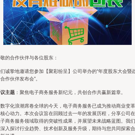
尊敬的合作伙伴与各位股东：
我们诚挚地邀请您参加【聚彩纷呈】公司举办的“年度股东大会暨
合作伙伴发布会”。
会议主题
：聚焦电子商务服务新纪元，共创合作共赢新篇章。
在数字化浪潮席卷全球的今天，电子商务服务已成为推动商业变
的核心动力。本次会议旨在回顾过去一年的发展历程，分享公司
电子商务服务领域取得的突破性成果，并展望未来战略蓝图。我
将深入探讨行业趋势、技术创新及服务升级，期待与您共同探索