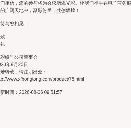
我们相信，您的参与将为会议增添光彩。让我们携手在电子商务
务的广阔天地中，聚彩纷呈，共创辉煌！
期待与您相见！
此致
敬礼
聚彩纷呈公司董事会
023年9月20日
如若转载，请注明出处：
tp://www.xfhongtong.com/product/75.html
新时间：2026-08-06 09:51:57