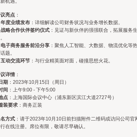
作新机遇。
会议亮点
：
.
年度业绩发布
：详细解读公司财务状况与业务增长数据。
.
战略合作伙伴签约仪式
：见证与新伙伴的强强联合，拓展服务
态。
.
电子商务服务前沿分享
：聚焦人工智能、大数据、物流优化等
点话题。
.
互动交流环节
：与行业精英面对面，碰撞思想火花。
会议详情
：
日期
：2023年10月15日（周日）
时间
：上午9:00 - 下午5:00
地点
：上海国际会议中心（浦东新区滨江大道2727号）
着装要求
：商务正装
报名方式
：请于2023年10月10日前扫描附件二维码或访问公司官
进行在线注册。席位有限，敬请尽早确认。