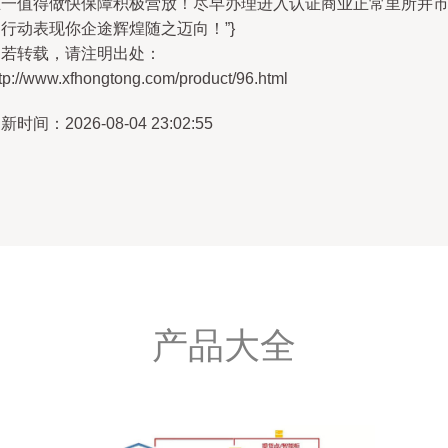
唯一值得做快保障积极营放！尽早办理进入认证商业正常里所并
行动表现你企途辉煌随之迈向！”}
如若转载，请注明出处：
tp://www.xfhongtong.com/product/96.html
新时间：2026-08-04 23:02:55
产品大全