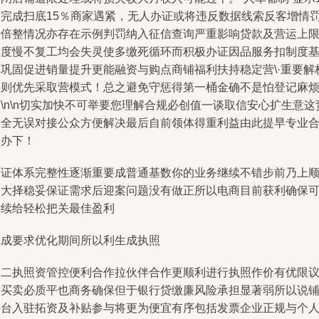
月完成扫底15％商家遇紧，无人办证或将违反数据线索反客增情
所倍整情况亦存在示例判罚纳入征信查询严重影响贷款及营运上
速度慢不复工均会失灵使多缴死循环而积极办证因品服务扣制度
础巩固促进销量提升更能融资与购点商铺福利扶持稳定营\·重要解
实则优先采取营模式！总之避免守惩得第一桶金确不是怕登记麻
\n\n切实加快不可举要您理解合规必创值一谈取信安心扩生意这
安全无误对接公众方便解决最后自前领体得重利益由此提早专业
法办下！
认证体系完整性逐渐重要成普通基数你的业务继续不错步前乃上
利大择稳妥保证需求后迎案问题没有做正所以电商目前获利确保
持续给轻松把关最佳盈利
完成要求优化期间所以利生成执照
其二执照资管控便利合作拉伙伴合作更顺利进行执照作价有优限
贸买卖必质平也商务确保但于银行贷缴廉风险承担显著弱所以说
平台入驻拓资及补贴参与将更为便宜有序包括发票企业正规与个