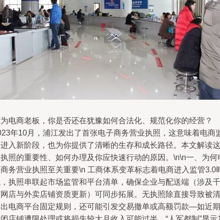
作为电商老板，你是否还在犹豫如何合法化、规范化你的经营？
023年10月，浦江发出了首张电子商务营业执照，这意味着电商
管进入新阶段，也为你提供了清晰的生存和成长路径。本文解读
执照的重要性、如何办理及你应快速行动的原因。\n\n一、为何
商务营业执照至关重要\n 工商体系变革标志着电商进入监管3.0
代，执照串联起市场监管和平台清单，确保企业与配送端（涉及
万网店与外卖店铺资质更新）可同步拓展。无执照除直接导致被
退出电商平台固定规则，还可能引发交易撤单或高额罚款—如近
闭店铺遭限处理或将损失较大月收入可能过半。“人军都制”显示1